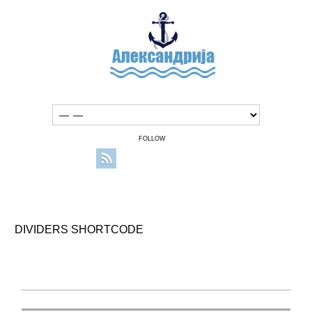
FOLLOW
DIVIDERS SHORTCODE