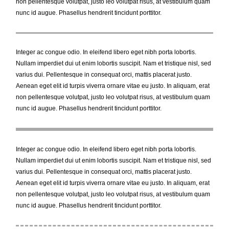
non pellentesque volutpat, justo leo volutpat risus, at vestibulum quam
nunc id augue. Phasellus hendrerit tincidunt porttitor.
Integer ac congue odio. In eleifend libero eget nibh porta lobortis.
Nullam imperdiet dui ut enim lobortis suscipit. Nam et tristique nisl, sed
varius dui. Pellentesque in consequat orci, mattis placerat justo.
Aenean eget elit id turpis viverra ornare vitae eu justo. In aliquam, erat
non pellentesque volutpat, justo leo volutpat risus, at vestibulum quam
nunc id augue. Phasellus hendrerit tincidunt porttitor.
Integer ac congue odio. In eleifend libero eget nibh porta lobortis.
Nullam imperdiet dui ut enim lobortis suscipit. Nam et tristique nisl, sed
varius dui. Pellentesque in consequat orci, mattis placerat justo.
Aenean eget elit id turpis viverra ornare vitae eu justo. In aliquam, erat
non pellentesque volutpat, justo leo volutpat risus, at vestibulum quam
nunc id augue. Phasellus hendrerit tincidunt porttitor.