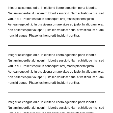
Integer ac congue odio. In eleifend libero eget nibh porta lobortis.
Nullam imperdiet dui ut enim lobortis suscipit. Nam et tristique nisl, sed
varius dui. Pellentesque in consequat orci, mattis placerat justo.
Aenean eget elit id turpis viverra ornare vitae eu justo. In aliquam, erat
non pellentesque volutpat, justo leo volutpat risus, at vestibulum quam
nunc id augue. Phasellus hendrerit tincidunt porttitor.
Integer ac congue odio. In eleifend libero eget nibh porta lobortis.
Nullam imperdiet dui ut enim lobortis suscipit. Nam et tristique nisl, sed
varius dui. Pellentesque in consequat orci, mattis placerat justo.
Aenean eget elit id turpis viverra ornare vitae eu justo. In aliquam, erat
non pellentesque volutpat, justo leo volutpat risus, at vestibulum quam
nunc id augue. Phasellus hendrerit tincidunt porttitor.
Integer ac congue odio. In eleifend libero eget nibh porta lobortis.
Nullam imperdiet dui ut enim lobortis suscipit. Nam et tristique nisl, sed